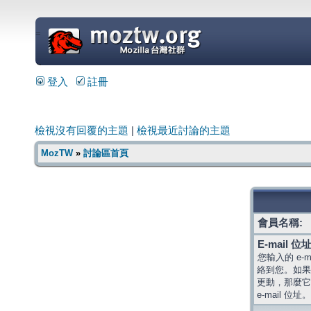
=
登入
註冊
檢視沒有回覆的主題
|
檢視最近討論的主題
MozTW
»
討論區首頁
會員名稱:
E-mail 位址
您輸入的 e-
絡到您。如果
更動，那麼它
e-mail 位址。