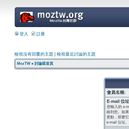
=
登入
註冊
檢視沒有回覆的主題
|
檢視最近討論的主題
MozTW
»
討論區首頁
會員名稱:
E-mail 位址
您輸入的 e-
絡到您。如果
更動，那麼它
e-mail 位址。