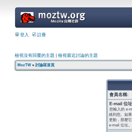
=
登入
註冊
檢視沒有回覆的主題
|
檢視最近討論的主題
MozTW
»
討論區首頁
會員名稱:
E-mail 位址
您輸入的 e-
絡到您。如果
更動，那麼它
e-mail 位址。