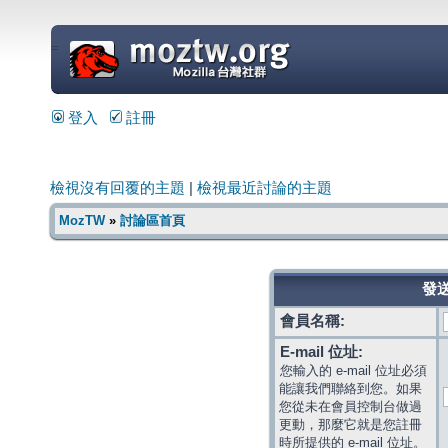
=
登入
註冊
檢視沒有回覆的主題
|
檢視最近討論的主題
MozTW
»
討論區首頁
發送
會員名稱:
E-mail 位址:
您輸入的 e-mail 位址必須
能讓我們聯絡到您。如果
您從未在會員控制台做過
更動，那麼它就是您註冊
時所提供的 e-mail 位址。