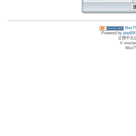
MozT
Powered by
phpBB
正體中文
© moztw
MozT