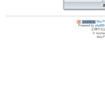
MozT
Powered by
phpBB
正體中文
© moztw
MozT