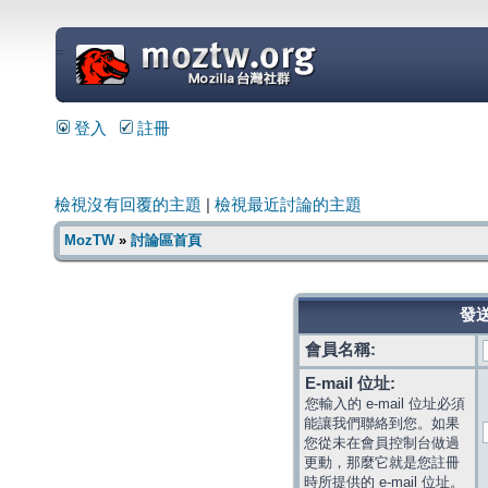
=
登入
註冊
檢視沒有回覆的主題
|
檢視最近討論的主題
MozTW
»
討論區首頁
發送
會員名稱:
E-mail 位址:
您輸入的 e-mail 位址必須
能讓我們聯絡到您。如果
您從未在會員控制台做過
更動，那麼它就是您註冊
時所提供的 e-mail 位址。