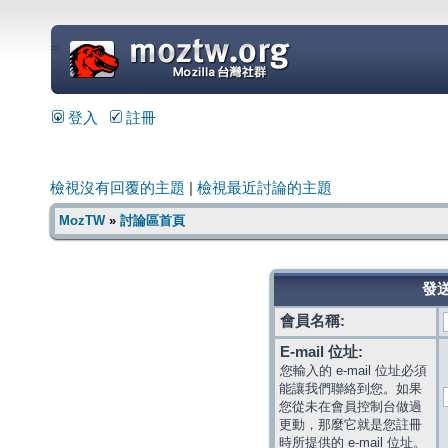
=
登入
註冊
檢視沒有回覆的主題
|
檢視最近討論的主題
MozTW
»
討論區首頁
發送
會員名稱:
E-mail 位址:
您輸入的 e-mail 位址必須
能讓我們聯絡到您。如果
您從未在會員控制台做過
更動，那麼它就是您註冊
時所提供的 e-mail 位址。