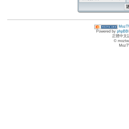
MozT
Powered by
phpBB
正體中文
© moztw
MozT