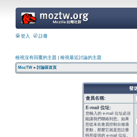
=
登入
註冊
檢視沒有回覆的主題
|
檢視最近討論的主題
MozTW
»
討論區首頁
發送
會員名稱:
E-mail 位址:
您輸入的 e-mail 位址必須
能讓我們聯絡到您。如果
您從未在會員控制台做過
更動，那麼它就是您註冊
時所提供的 e-mail 位址。