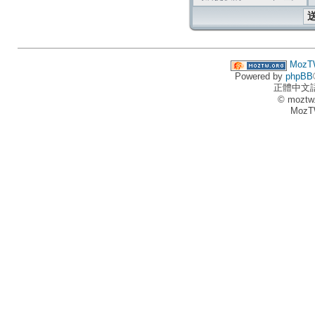
MozT
Powered by
phpBB
正體中文
© moztw
MozT