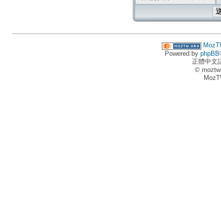
MozT
Powered by
phpBB
正體中文
© moztw
MozT