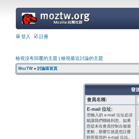
=
登入
註冊
檢視沒有回覆的主題
|
檢視最近討論的主題
MozTW
»
討論區首頁
發送
會員名稱:
E-mail 位址:
您輸入的 e-mail 位址必須
能讓我們聯絡到您。如果
您從未在會員控制台做過
更動，那麼它就是您註冊
時所提供的 e-mail 位址。