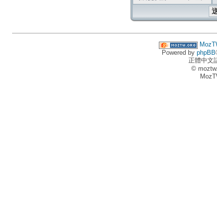
MozT
Powered by
phpBB
正體中文
© moztw
MozT