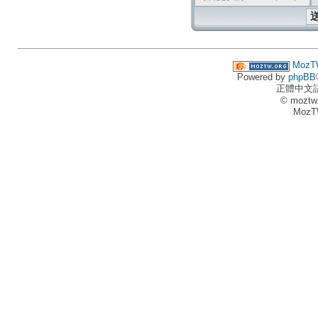
MozT
Powered by
phpBB
正體中文
© moztw
MozT