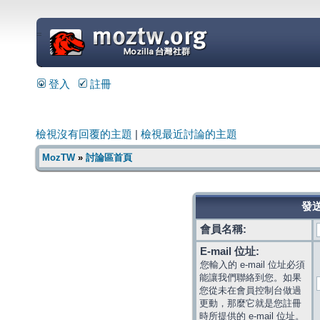
=
登入
註冊
檢視沒有回覆的主題
|
檢視最近討論的主題
MozTW
»
討論區首頁
發送
會員名稱:
E-mail 位址:
您輸入的 e-mail 位址必須
能讓我們聯絡到您。如果
您從未在會員控制台做過
更動，那麼它就是您註冊
時所提供的 e-mail 位址。