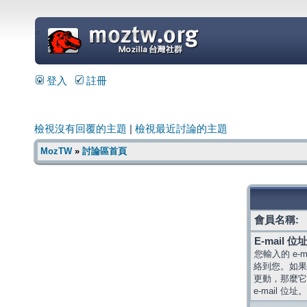
=
登入
註冊
檢視沒有回覆的主題
|
檢視最近討論的主題
MozTW
»
討論區首頁
會員名稱:
E-mail 位址
您輸入的 e-
絡到您。如果
更動，那麼它
e-mail 位址。