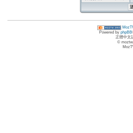
MozT
Powered by
phpBB
正體中文
© moztw
MozT