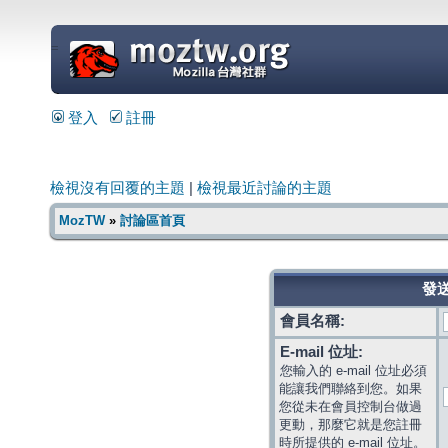
=
登入
註冊
檢視沒有回覆的主題
|
檢視最近討論的主題
MozTW
»
討論區首頁
發送
會員名稱:
E-mail 位址:
您輸入的 e-mail 位址必須
能讓我們聯絡到您。如果
您從未在會員控制台做過
更動，那麼它就是您註冊
時所提供的 e-mail 位址。