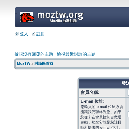
=
登入
註冊
檢視沒有回覆的主題
|
檢視最近討論的主題
MozTW
»
討論區首頁
發送
會員名稱:
E-mail 位址:
您輸入的 e-mail 位址必須
能讓我們聯絡到您。如果
您從未在會員控制台做過
更動，那麼它就是您註冊
時所提供的 e-mail 位址。