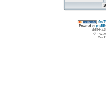
MozT
Powered by
phpBB
正體中文
© moztw
MozT