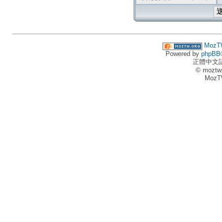
MozT
Powered by
phpBB
正體中文
© moztw
MozT