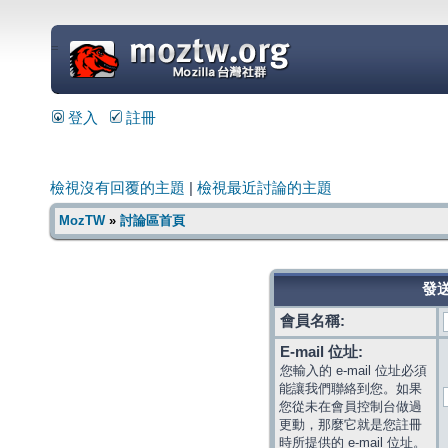
=
登入
註冊
檢視沒有回覆的主題
|
檢視最近討論的主題
MozTW
»
討論區首頁
發送
會員名稱:
E-mail 位址:
您輸入的 e-mail 位址必須
能讓我們聯絡到您。如果
您從未在會員控制台做過
更動，那麼它就是您註冊
時所提供的 e-mail 位址。