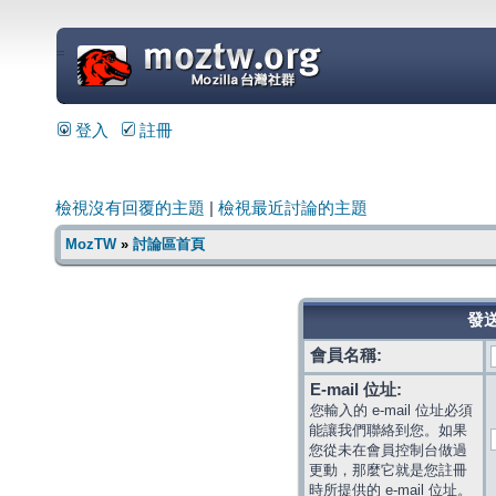
=
登入
註冊
檢視沒有回覆的主題
|
檢視最近討論的主題
MozTW
»
討論區首頁
發送
會員名稱:
E-mail 位址:
您輸入的 e-mail 位址必須
能讓我們聯絡到您。如果
您從未在會員控制台做過
更動，那麼它就是您註冊
時所提供的 e-mail 位址。