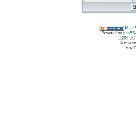
MozT
Powered by
phpBB
正體中文
© moztw
MozT