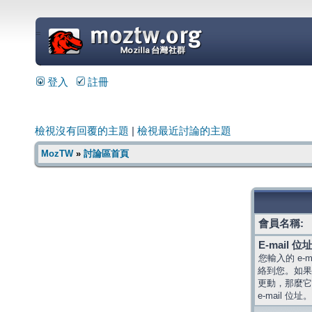
=
登入
註冊
檢視沒有回覆的主題
|
檢視最近討論的主題
MozTW
»
討論區首頁
會員名稱:
E-mail 位址
您輸入的 e-
絡到您。如果
更動，那麼它
e-mail 位址。