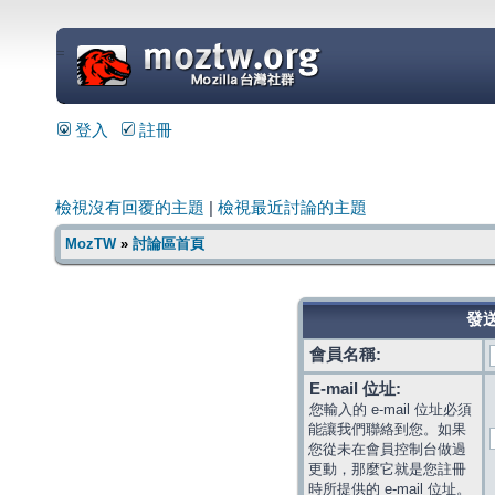
=
登入
註冊
檢視沒有回覆的主題
|
檢視最近討論的主題
MozTW
»
討論區首頁
發送
會員名稱:
E-mail 位址:
您輸入的 e-mail 位址必須
能讓我們聯絡到您。如果
您從未在會員控制台做過
更動，那麼它就是您註冊
時所提供的 e-mail 位址。