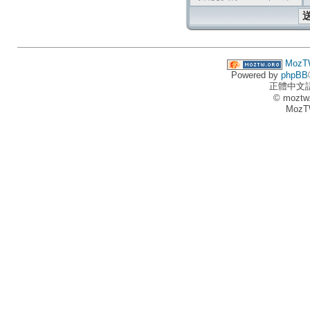
MozT
Powered by
phpBB
正體中文
© moztw
MozT