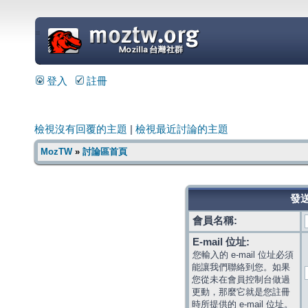
=
登入
註冊
檢視沒有回覆的主題
|
檢視最近討論的主題
MozTW
»
討論區首頁
發送
會員名稱:
E-mail 位址:
您輸入的 e-mail 位址必須
能讓我們聯絡到您。如果
您從未在會員控制台做過
更動，那麼它就是您註冊
時所提供的 e-mail 位址。