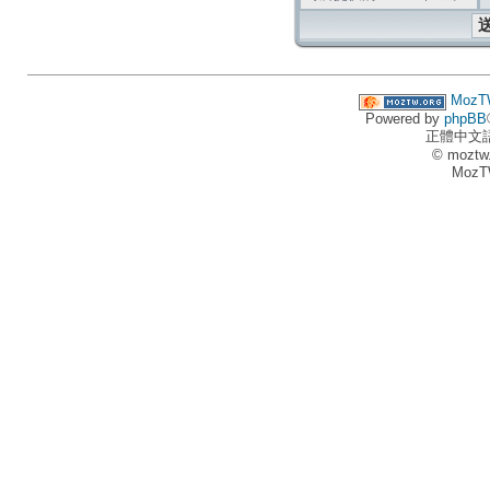
MozT
Powered by
phpBB
正體中文
© moztw
MozT