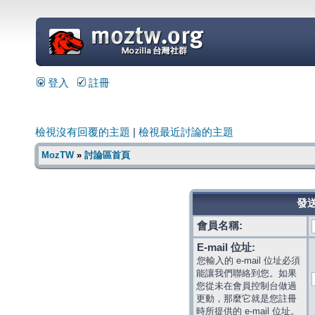
=
登入
註冊
檢視沒有回覆的主題
|
檢視最近討論的主題
MozTW
»
討論區首頁
發送
會員名稱:
E-mail 位址:
您輸入的 e-mail 位址必須
能讓我們聯絡到您。如果
您從未在會員控制台做過
更動，那麼它就是您註冊
時所提供的 e-mail 位址。