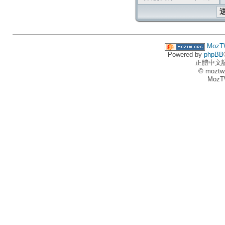
MozT
Powered by
phpBB
正體中文
© moztw
MozT