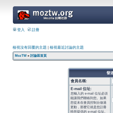
=
登入
註冊
檢視沒有回覆的主題
|
檢視最近討論的主題
MozTW
»
討論區首頁
發送
會員名稱:
E-mail 位址:
您輸入的 e-mail 位址必須
能讓我們聯絡到您。如果
您從未在會員控制台做過
更動，那麼它就是您註冊
時所提供的 e-mail 位址。