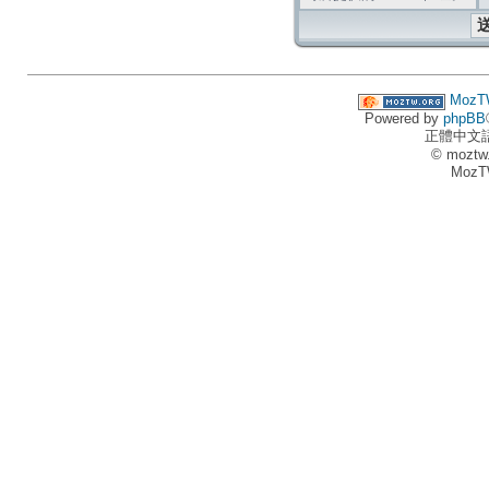
MozT
Powered by
phpBB
正體中文
© moztw
MozT