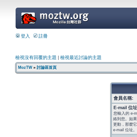
=
登入
註冊
檢視沒有回覆的主題
|
檢視最近討論的主題
MozTW
»
討論區首頁
會員名稱:
E-mail 位址
您輸入的 e-
絡到您。如果
更動，那麼它
e-mail 位址。