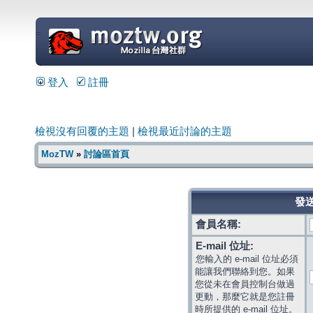
=
登入
註冊
檢視沒有回覆的主題
|
檢視最近討論的主題
MozTW
»
討論區首頁
發送
會員名稱:
E-mail 位址:
您輸入的 e-mail 位址必須
能讓我們聯絡到您。如果
您從未在會員控制台做過
更動，那麼它就是您註冊
時所提供的 e-mail 位址。