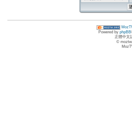
MozT
Powered by
phpBB
正體中文
© moztw
MozT