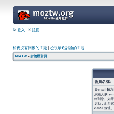
=
登入
註冊
檢視沒有回覆的主題
|
檢視最近討論的主題
MozTW
»
討論區首頁
會員名稱:
E-mail 位址
您輸入的 e-
絡到您。如果
更動，那麼它
e-mail 位址。