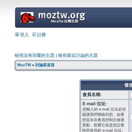
=
登入
註冊
檢視沒有回覆的主題
|
檢視最近討論的主題
MozTW
»
討論區首頁
發送
會員名稱:
E-mail 位址:
您輸入的 e-mail 位址必須
能讓我們聯絡到您。如果
您從未在會員控制台做過
更動，那麼它就是您註冊
時所提供的 e-mail 位址。