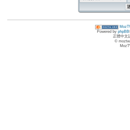
MozT
Powered by
phpBB
正體中文
© moztw
MozT