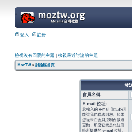
=
登入
註冊
檢視沒有回覆的主題
|
檢視最近討論的主題
MozTW
»
討論區首頁
發送
會員名稱:
E-mail 位址:
您輸入的 e-mail 位址必須
能讓我們聯絡到您。如果
您從未在會員控制台做過
更動，那麼它就是您註冊
時所提供的 e-mail 位址。