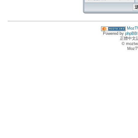
MozT
Powered by
phpBB
正體中文
© moztw
MozT