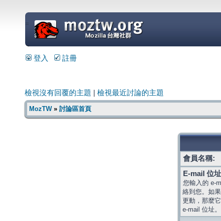
=
登入
註冊
檢視沒有回覆的主題
|
檢視最近討論的主題
MozTW
»
討論區首頁
會員名稱:
E-mail 位址
您輸入的 e-
絡到您。如果
更動，那麼它
e-mail 位址。