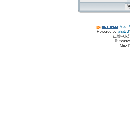
MozT
Powered by
phpBB
正體中文
© moztw
MozT