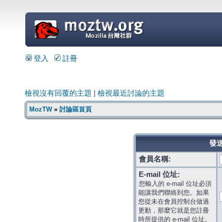
=
登入
註冊
檢視沒有回覆的主題
|
檢視最近討論的主題
MozTW
»
討論區首頁
發送
會員名稱:
E-mail 位址:
您輸入的 e-mail 位址必須
能讓我們聯絡到您。如果
您從未在會員控制台做過
更動，那麼它就是您註冊
時所提供的 e-mail 位址。