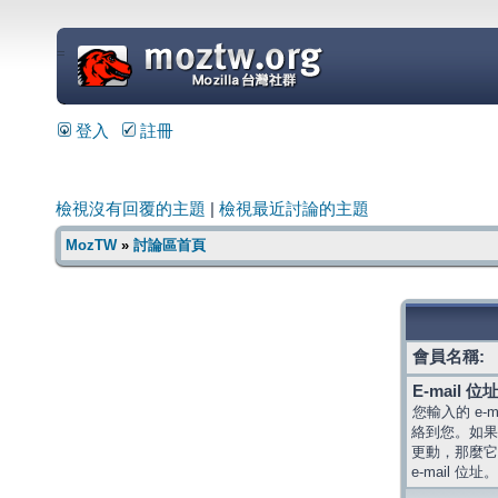
=
登入
註冊
檢視沒有回覆的主題
|
檢視最近討論的主題
MozTW
»
討論區首頁
會員名稱:
E-mail 位址
您輸入的 e-
絡到您。如果
更動，那麼它
e-mail 位址。