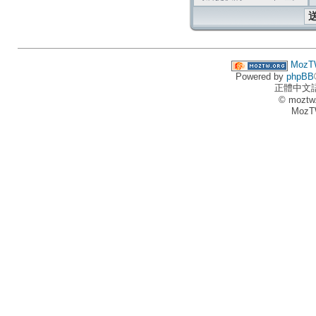
MozT
Powered by
phpBB
正體中文
© moztw
MozT