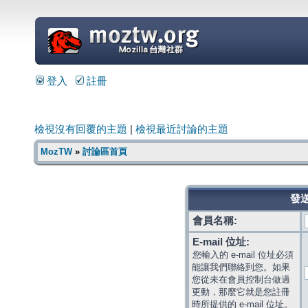
=
登入
註冊
檢視沒有回覆的主題
|
檢視最近討論的主題
MozTW
»
討論區首頁
發送
會員名稱:
E-mail 位址:
您輸入的 e-mail 位址必須
能讓我們聯絡到您。如果
您從未在會員控制台做過
更動，那麼它就是您註冊
時所提供的 e-mail 位址。