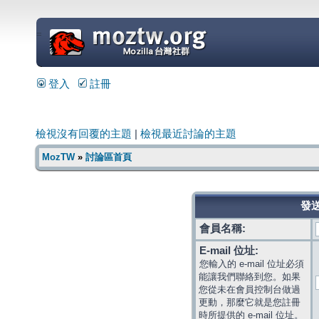
=
登入
註冊
檢視沒有回覆的主題
|
檢視最近討論的主題
MozTW
»
討論區首頁
發送
會員名稱:
E-mail 位址:
您輸入的 e-mail 位址必須
能讓我們聯絡到您。如果
您從未在會員控制台做過
更動，那麼它就是您註冊
時所提供的 e-mail 位址。