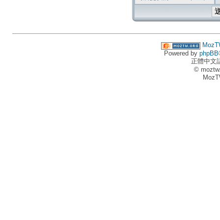
MozT
Powered by
phpBB
正體中文
© moztw
MozT