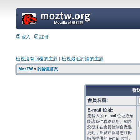
=
登入
註冊
檢視沒有回覆的主題
|
檢視最近討論的主題
MozTW
»
討論區首頁
發送
會員名稱:
E-mail 位址:
您輸入的 e-mail 位址必須
能讓我們聯絡到您。如果
您從未在會員控制台做過
更動，那麼它就是您註冊
時所提供的 e-mail 位址。