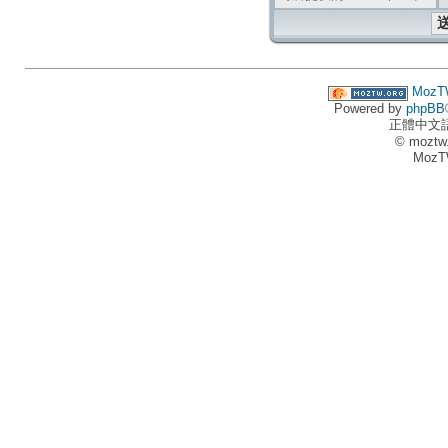
MozT
Powered by
phpBB
正體中文
© moztw
MozT