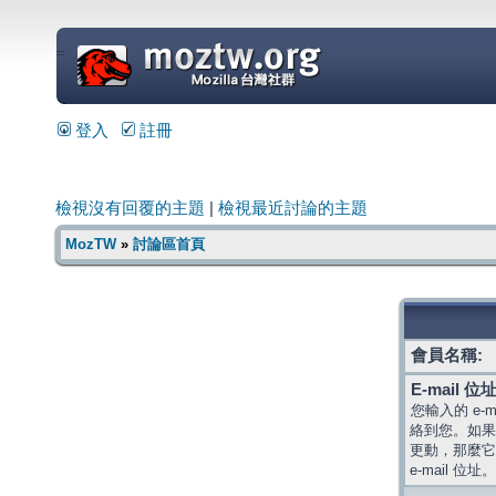
=
登入
註冊
檢視沒有回覆的主題
|
檢視最近討論的主題
MozTW
»
討論區首頁
會員名稱:
E-mail 位址
您輸入的 e-
絡到您。如果
更動，那麼它
e-mail 位址。