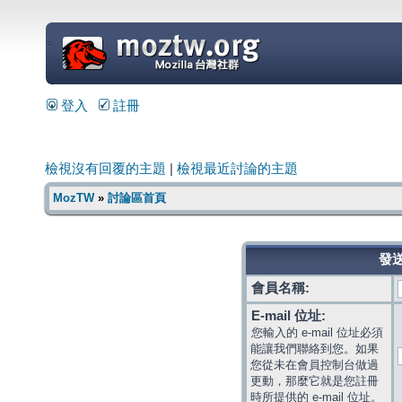
=
登入
註冊
檢視沒有回覆的主題
|
檢視最近討論的主題
MozTW
»
討論區首頁
發送
會員名稱:
E-mail 位址:
您輸入的 e-mail 位址必須
能讓我們聯絡到您。如果
您從未在會員控制台做過
更動，那麼它就是您註冊
時所提供的 e-mail 位址。