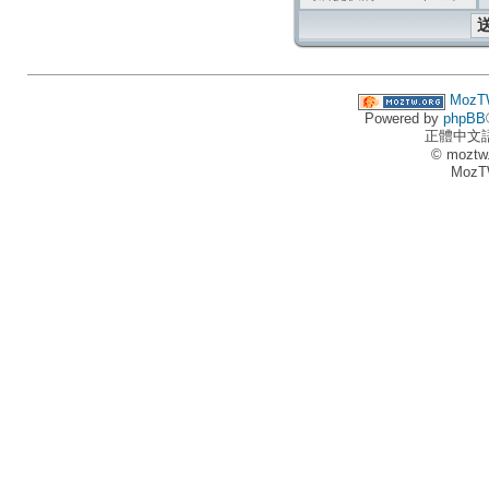
MozT
Powered by
phpBB
正體中文
© moztw
MozT