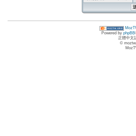
MozT
Powered by
phpBB
正體中文
© moztw
MozT