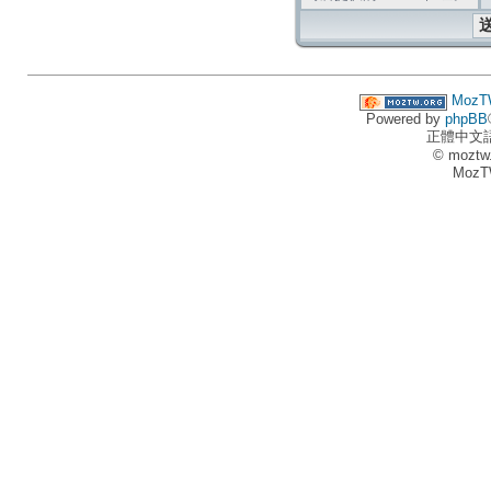
MozT
Powered by
phpBB
正體中文
© moztw
MozT