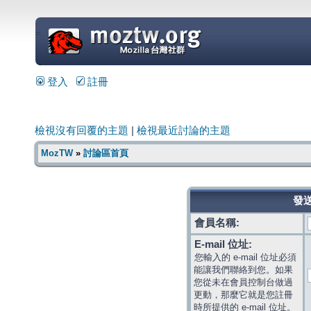
=
登入
註冊
檢視沒有回覆的主題
|
檢視最近討論的主題
MozTW
»
討論區首頁
發送
會員名稱:
E-mail 位址:
您輸入的 e-mail 位址必須
能讓我們聯絡到您。如果
您從未在會員控制台做過
更動，那麼它就是您註冊
時所提供的 e-mail 位址。