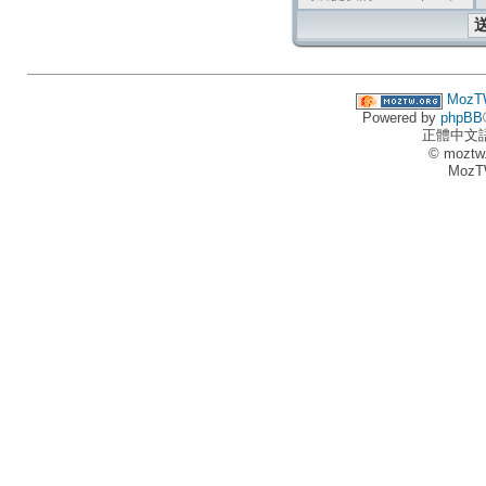
MozT
Powered by
phpBB
正體中文
© moztw
MozT