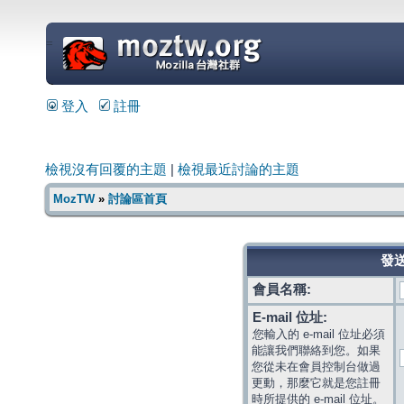
=
登入
註冊
檢視沒有回覆的主題
|
檢視最近討論的主題
MozTW
»
討論區首頁
發送
會員名稱:
E-mail 位址:
您輸入的 e-mail 位址必須
能讓我們聯絡到您。如果
您從未在會員控制台做過
更動，那麼它就是您註冊
時所提供的 e-mail 位址。