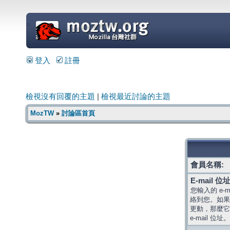
=
登入
註冊
檢視沒有回覆的主題
|
檢視最近討論的主題
MozTW
»
討論區首頁
會員名稱:
E-mail 位址
您輸入的 e-
絡到您。如果
更動，那麼它
e-mail 位址。