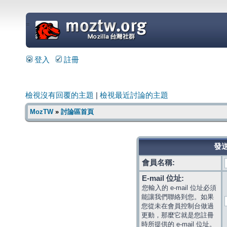
=
登入
註冊
檢視沒有回覆的主題
|
檢視最近討論的主題
MozTW
»
討論區首頁
發送
會員名稱:
E-mail 位址:
您輸入的 e-mail 位址必須
能讓我們聯絡到您。如果
您從未在會員控制台做過
更動，那麼它就是您註冊
時所提供的 e-mail 位址。