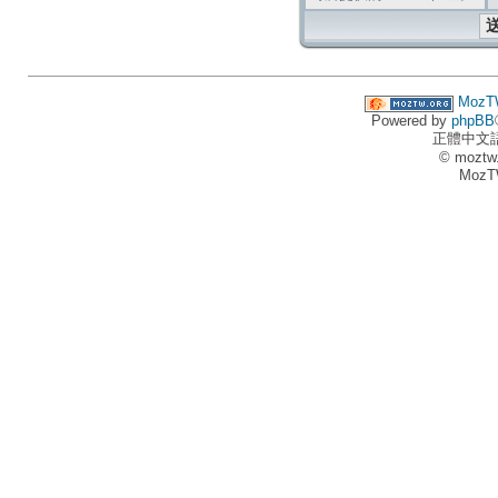
MozT
Powered by
phpBB
正體中文
© moztw
MozT