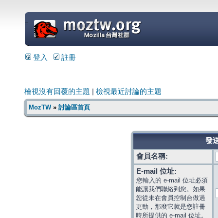
=
登入
註冊
檢視沒有回覆的主題
|
檢視最近討論的主題
MozTW
»
討論區首頁
發送
會員名稱:
E-mail 位址:
您輸入的 e-mail 位址必須
能讓我們聯絡到您。如果
您從未在會員控制台做過
更動，那麼它就是您註冊
時所提供的 e-mail 位址。