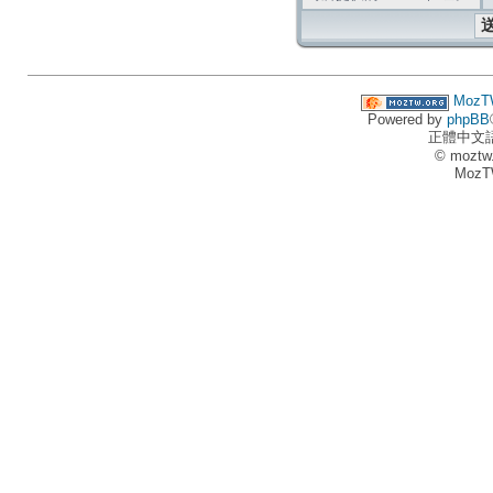
MozT
Powered by
phpBB
正體中文
© moztw
MozT