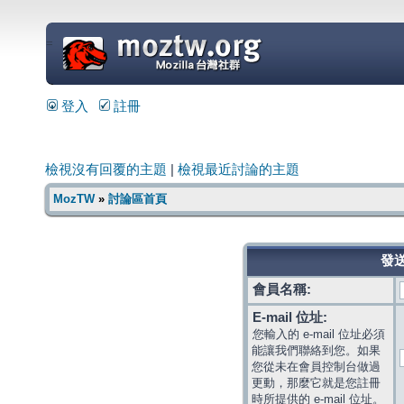
=
登入
註冊
檢視沒有回覆的主題
|
檢視最近討論的主題
MozTW
»
討論區首頁
發送
會員名稱:
E-mail 位址:
您輸入的 e-mail 位址必須
能讓我們聯絡到您。如果
您從未在會員控制台做過
更動，那麼它就是您註冊
時所提供的 e-mail 位址。