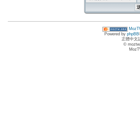
MozT
Powered by
phpBB
正體中文
© moztw
MozT