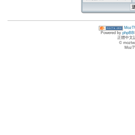
MozT
Powered by
phpBB
正體中文
© moztw
MozT