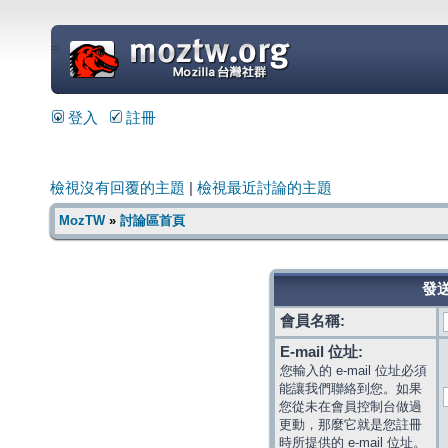
=
登入
註冊
檢視沒有回覆的主題
|
檢視最近討論的主題
MozTW
»
討論區首頁
發送
會員名稱:
E-mail 位址:
您輸入的 e-mail 位址必須
能讓我們聯絡到您。如果
您從未在會員控制台做過
更動，那麼它就是您註冊
時所提供的 e-mail 位址。