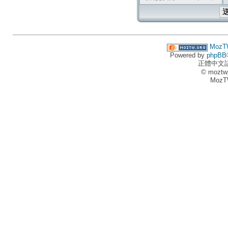
MozT
Powered by
phpBB
正體中文
© moztw
MozT