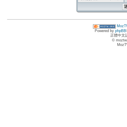
MozT
Powered by
phpBB
正體中文
© moztw
MozT