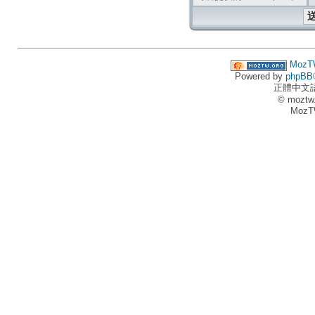
MozT
Powered by
phpBB
正體中文
© moztw
MozT