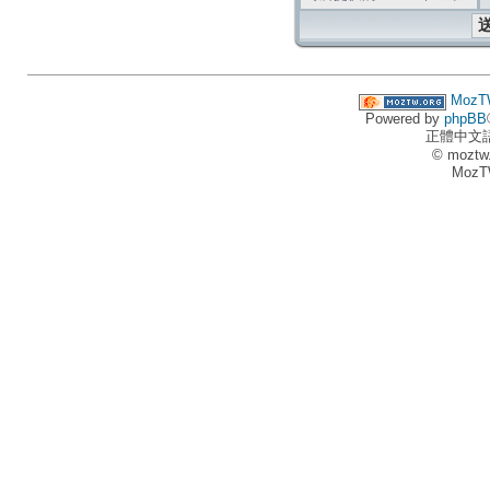
MozT
Powered by
phpBB
正體中文
© moztw
MozT