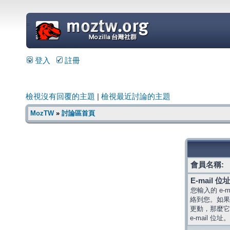
=
登入
註冊
檢視沒有回覆的主題
|
檢視最近討論的主題
MozTW
»
討論區首頁
會員名稱:
E-mail 位址
您輸入的 e-
絡到您。如果
更動，那麼它
e-mail 位址。