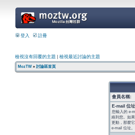
=
登入
註冊
檢視沒有回覆的主題
|
檢視最近討論的主題
MozTW
»
討論區首頁
會員名稱:
E-mail 位址
您輸入的 e-
絡到您。如果
更動，那麼它
e-mail 位址。