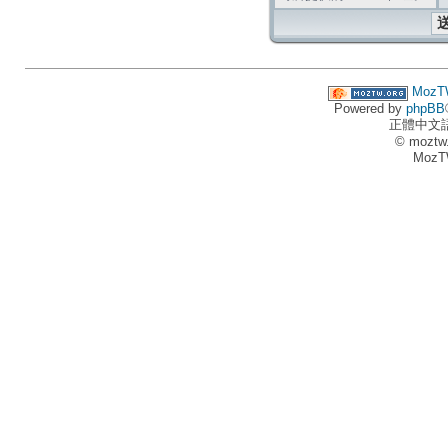
MozT
Powered by
phpBB
正體中文
© moztw
MozT