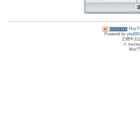
MozT
Powered by
phpBB
正體中文
© moztw
MozT