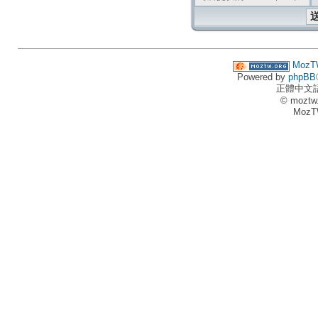
MozT
Powered by
phpBB
正體中文
© moztw
MozT